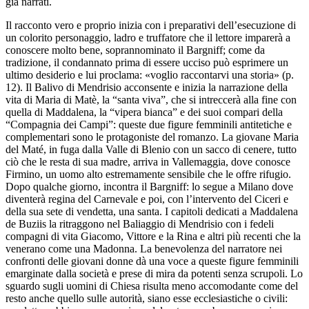
già narrati.
Il racconto vero e proprio inizia con i preparativi dell’esecuzione di
un colorito personaggio, ladro e truffatore che il lettore imparerà a
conoscere molto bene, soprannominato il Bargniff; come da
tradizione, il condannato prima di essere ucciso può esprimere un
ultimo desiderio e lui proclama: «voglio raccontarvi una storia» (p.
12). Il Balivo di Mendrisio acconsente e inizia la narrazione della
vita di Maria di Matè, la “santa viva”, che si intreccerà alla fine con
quella di Maddalena, la “vipera bianca” e dei suoi compari della
“Compagnia dei Campi”: queste due figure femminili antitetiche e
complementari sono le protagoniste del romanzo. La giovane Maria
del Maté, in fuga dalla Valle di Blenio con un sacco di cenere, tutto
ciò che le resta di sua madre, arriva in Vallemaggia, dove conosce
Firmino, un uomo alto estremamente sensibile che le offre rifugio.
Dopo qualche giorno, incontra il Bargniff: lo segue a Milano dove
diventerà regina del Carnevale e poi, con l’intervento del Ciceri e
della sua sete di vendetta, una santa. I capitoli dedicati a Maddalena
de Buziis la ritraggono nel Baliaggio di Mendrisio con i fedeli
compagni di vita Giacomo, Vittore e la Rina e altri più recenti che la
venerano come una Madonna. La benevolenza del narratore nei
confronti delle giovani donne dà una voce a queste figure femminili
emarginate dalla società e prese di mira da potenti senza scrupoli. Lo
sguardo sugli uomini di Chiesa risulta meno accomodante come del
resto anche quello sulle autorità, siano esse ecclesiastiche o civili: