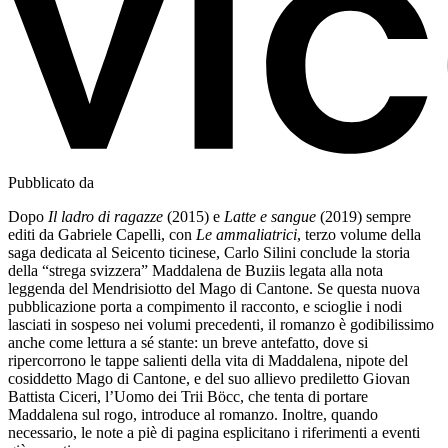
Pubblicato da
Dopo
Il ladro di ragazze
(2015) e
Latte e sangue
(2019) sempre
editi da Gabriele Capelli, con
Le ammaliatrici
, terzo volume della
saga dedicata al Seicento ticinese, Carlo Silini conclude la storia
della “strega svizzera” Maddalena de Buziis legata alla nota
leggenda del Mendrisiotto del Mago di Cantone. Se questa nuova
pubblicazione porta a compimento il racconto, e scioglie i nodi
lasciati in sospeso nei volumi precedenti, il romanzo è godibilissimo
anche come lettura a sé stante: un breve antefatto, dove si
ripercorrono le tappe salienti della vita di Maddalena, nipote del
cosiddetto Mago di Cantone, e del suo allievo prediletto Giovan
Battista Ciceri, l’Uomo dei Trii Böcc, che tenta di portare
Maddalena sul rogo, introduce al romanzo. Inoltre, quando
necessario, le note a piè di pagina esplicitano i riferimenti a eventi