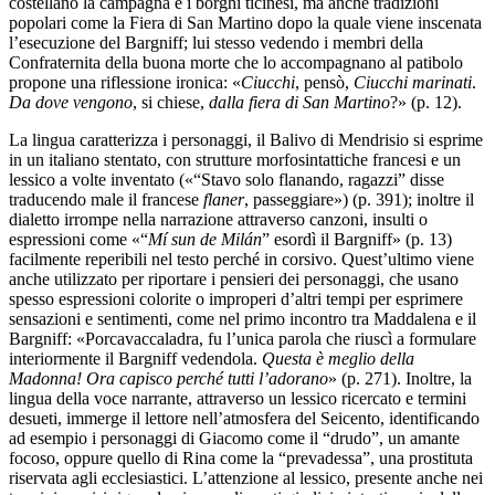
costellano la campagna e i borghi ticinesi, ma anche tradizioni
popolari come la Fiera di San Martino dopo la quale viene inscenata
l’esecuzione del Bargniff; lui stesso vedendo i membri della
Confraternita della buona morte che lo accompagnano al patibolo
propone una riflessione ironica: «
Ciucchi
, pensò,
Ciucchi marinati
.
Da dove vengono
, si chiese,
dalla fiera di San Martino
?» (p. 12).
La lingua caratterizza i personaggi, il Balivo di Mendrisio si esprime
in un italiano stentato, con strutture morfosintattiche francesi e un
lessico a volte inventato («“Stavo solo flanando, ragazzi” disse
traducendo male il francese
flaner
, passeggiare») (p. 391); inoltre il
dialetto irrompe nella narrazione attraverso canzoni, insulti o
espressioni come «“
Mí sun de Milán
” esordì il Bargniff» (p. 13)
facilmente reperibili nel testo perché in corsivo. Quest’ultimo viene
anche utilizzato per riportare i pensieri dei personaggi, che usano
spesso espressioni colorite o improperi d’altri tempi per esprimere
sensazioni e sentimenti, come nel primo incontro tra Maddalena e il
Bargniff: «Porcavaccaladra, fu l’unica parola che riuscì a formulare
interiormente il Bargniff vedendola.
Questa è meglio della
Madonna! Ora capisco perché tutti l’adorano
» (p. 271). Inoltre, la
lingua della voce narrante, attraverso un lessico ricercato e termini
desueti, immerge il lettore nell’atmosfera del Seicento, identificando
ad esempio i personaggi di Giacomo come il “drudo”, un amante
focoso, oppure quello di Rina come la “prevadessa”, una prostituta
riservata agli ecclesiastici. L’attenzione al lessico, presente anche nei