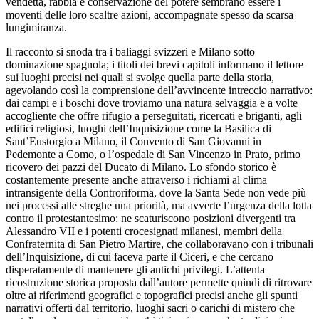
vendetta, rabbia e conservazione del potere sembrano essere i
moventi delle loro scaltre azioni, accompagnate spesso da scarsa
lungimiranza.
Il racconto si snoda tra i baliaggi svizzeri e Milano sotto
dominazione spagnola; i titoli dei brevi capitoli informano il lettore
sui luoghi precisi nei quali si svolge quella parte della storia,
agevolando così la comprensione dell’avvincente intreccio narrativo:
dai campi e i boschi dove troviamo una natura selvaggia e a volte
accogliente che offre rifugio a perseguitati, ricercati e briganti, agli
edifici religiosi, luoghi dell’Inquisizione come la Basilica di
Sant’Eustorgio a Milano, il Convento di San Giovanni in
Pedemonte a Como, o l’ospedale di San Vincenzo in Prato, primo
ricovero dei pazzi del Ducato di Milano. Lo sfondo storico è
costantemente presente anche attraverso i richiami al clima
intransigente della Controriforma, dove la Santa Sede non vede più
nei processi alle streghe una priorità, ma avverte l’urgenza della lotta
contro il protestantesimo: ne scaturiscono posizioni divergenti tra
Alessandro VII e i potenti crocesignati milanesi, membri della
Confraternita di San Pietro Martire, che collaboravano con i tribunali
dell’Inquisizione, di cui faceva parte il Ciceri, e che cercano
disperatamente di mantenere gli antichi privilegi. L’attenta
ricostruzione storica proposta dall’autore permette quindi di ritrovare
oltre ai riferimenti geografici e topografici precisi anche gli spunti
narrativi offerti dal territorio, luoghi sacri o carichi di mistero che