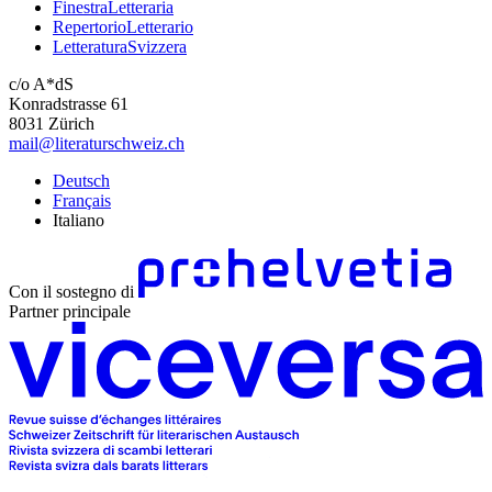
FinestraLetteraria
RepertorioLetterario
LetteraturaSvizzera
c/o A*dS
Konradstrasse 61
8031 Zürich
mail@literaturschweiz.ch
Deutsch
Français
Italiano
Con il sostegno di
Partner principale