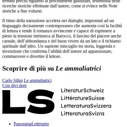
termini precisi riguardo ai procedimenti giudiziari, testimonia delle
ricerche storiche effettuate dall’autore, come si evince nelle Note
storiche a fine volume.
Il ritmo della narrazione accelera nei dialoghi, improntati ad un
linguaggio decisamente contemporaneo che aumenta così la facilità
di lettura e rende il romanzo avvincente e capace di esprimere a
pieno la tensione intrinseca al Barocco, il fascino del piacere anche
carnale, dell’abbondanza e del buon vivere da un lato e il richiamo
spirituale dall’altro. Un sapiente miscuglio tra storia, leggenda e
invenzione che conferma l’abilità dell’autore ad appassionare,
commuovere e divertire il lettore.
Scoprire di più su
Le ammaliatrici
Carlo Silini
Le ammaliatrici
Con
divi
dere
PanoramaLetterario