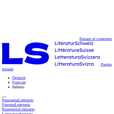
Passare al contenuto
Pagina
iniziale
Deutsch
Français
Italiano
PanoramaLetterario
FinestraLetteraria
RepertorioLetterario
LetteraturaSvizzera