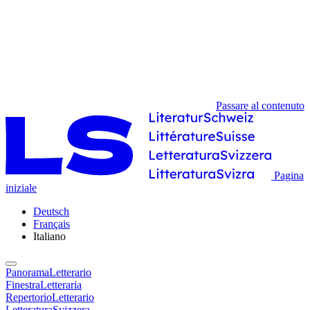
Passare al contenuto
Pagina
iniziale
Deutsch
Français
Italiano
PanoramaLetterario
FinestraLetteraria
RepertorioLetterario
LetteraturaSvizzera