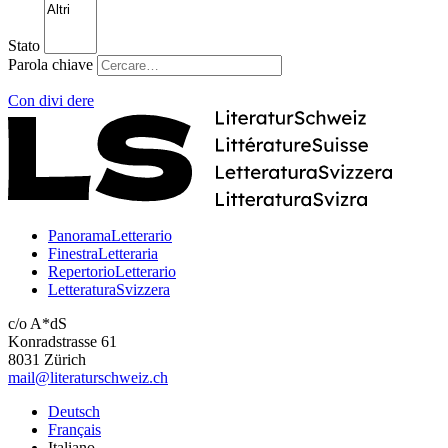
Stato
Parola chiave
Con
divi
dere
PanoramaLetterario
FinestraLetteraria
RepertorioLetterario
LetteraturaSvizzera
c/o A*dS
Konradstrasse 61
8031 Zürich
mail@literaturschweiz.ch
Deutsch
Français
Italiano