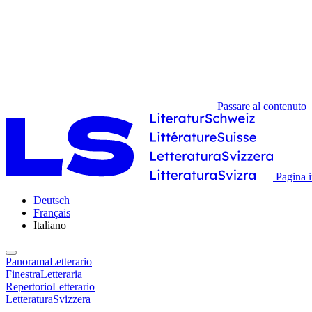
Passare al contenuto
Pagina i
Deutsch
Français
Italiano
PanoramaLetterario
FinestraLetteraria
RepertorioLetterario
LetteraturaSvizzera