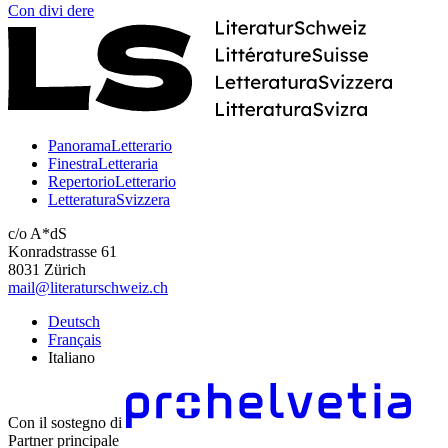
Con
divi
dere
PanoramaLetterario
FinestraLetteraria
RepertorioLetterario
LetteraturaSvizzera
c/o A*dS
Konradstrasse 61
8031 Zürich
mail@literaturschweiz.ch
Deutsch
Français
Italiano
Con il sostegno di
Partner principale