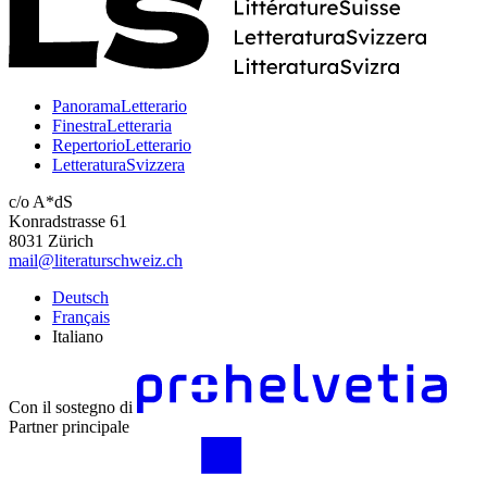
PanoramaLetterario
FinestraLetteraria
RepertorioLetterario
LetteraturaSvizzera
c/o A*dS
Konradstrasse 61
8031 Zürich
mail@literaturschweiz.ch
Deutsch
Français
Italiano
Con il sostegno di
Partner principale