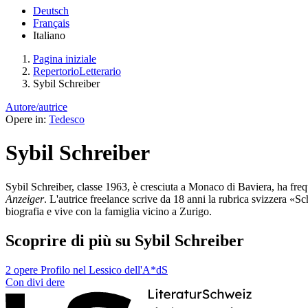
Deutsch
Français
Italiano
Pagina iniziale
RepertorioLetterario
Sybil Schreiber
Autore/autrice
Opere in:
Tedesco
Sybil Schreiber
Sybil Schreiber, classe 1963, è cresciuta a Monaco di Baviera, ha frequ
Anzeiger
. L'autrice freelance scrive da 18 anni la rubrica svizzera «Sc
biografia e vive con la famiglia vicino a Zurigo.
Scoprire di più su Sybil Schreiber
2 opere
Profilo nel Lessico dell'A*dS
Con
divi
dere