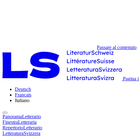
Passare al contenuto
Pagina i
Deutsch
Français
Italiano
PanoramaLetterario
FinestraLetteraria
RepertorioLetterario
LetteraturaSvizzera