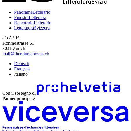
PanoramaLetterario
FinestraLetteraria
RepertorioLetterario
LetteraturaSvizzera
c/o A*dS
Konradstrasse 61
8031 Zürich
mail@literaturschweiz.ch
Deutsch
Français
Italiano
Con il sostegno di
Partner principale