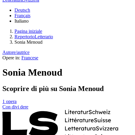
Deutsch
Français
Italiano
Pagina iniziale
RepertorioLetterario
Sonia Menoud
Autore/autrice
Opere in:
Francese
Sonia Menoud
Scoprire di più su Sonia Menoud
1 opera
Con
divi
dere