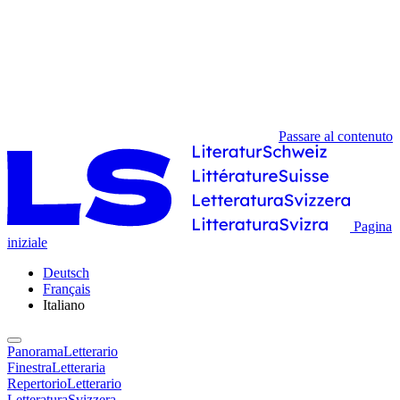
Passare al contenuto
Pagina
iniziale
Deutsch
Français
Italiano
PanoramaLetterario
FinestraLetteraria
RepertorioLetterario
LetteraturaSvizzera