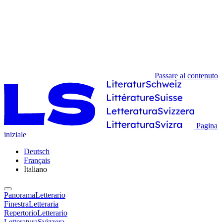
Passare al contenuto
Pagina
iniziale
Deutsch
Français
Italiano
PanoramaLetterario
FinestraLetteraria
RepertorioLetterario
LetteraturaSvizzera