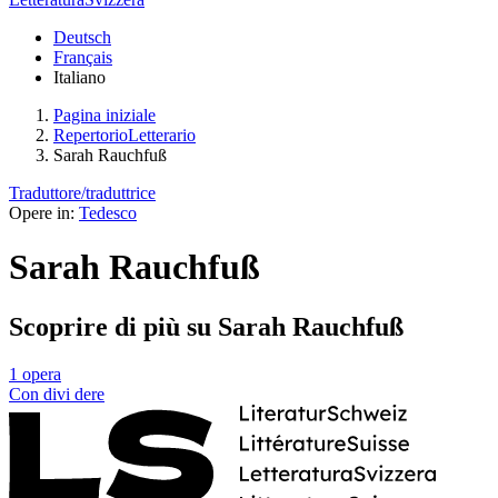
Deutsch
Français
Italiano
Pagina iniziale
RepertorioLetterario
Sarah Rauchfuß
Traduttore/traduttrice
Opere in:
Tedesco
Sarah Rauchfuß
Scoprire di più su Sarah Rauchfuß
1 opera
Con
divi
dere