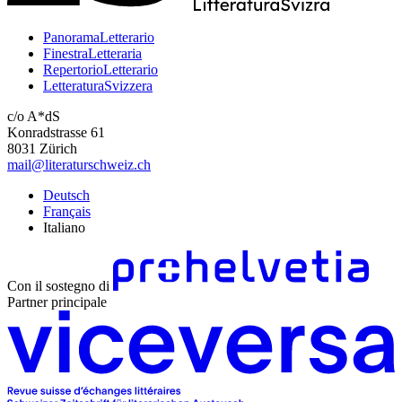
PanoramaLetterario
FinestraLetteraria
RepertorioLetterario
LetteraturaSvizzera
c/o A*dS
Konradstrasse 61
8031 Zürich
mail@literaturschweiz.ch
Deutsch
Français
Italiano
Con il sostegno di
Partner principale