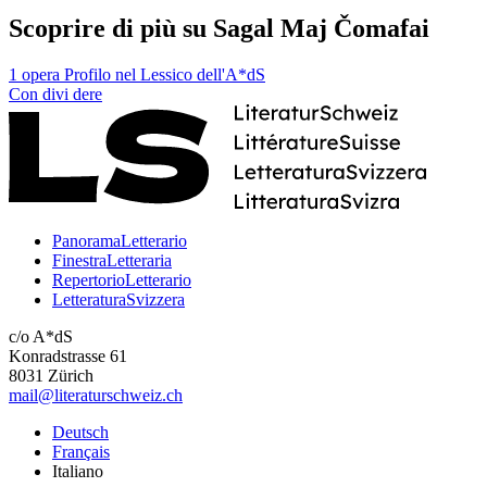
Scoprire di più su Sagal Maj Čomafai
1 opera
Profilo nel Lessico dell'A*dS
Con
divi
dere
PanoramaLetterario
FinestraLetteraria
RepertorioLetterario
LetteraturaSvizzera
c/o A*dS
Konradstrasse 61
8031 Zürich
mail@literaturschweiz.ch
Deutsch
Français
Italiano