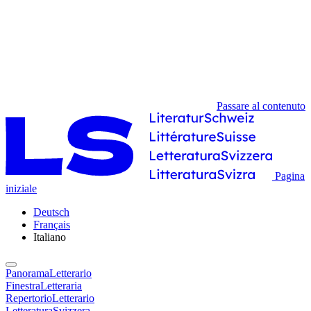
Passare al contenuto
Pagina
iniziale
Deutsch
Français
Italiano
PanoramaLetterario
FinestraLetteraria
RepertorioLetterario
LetteraturaSvizzera