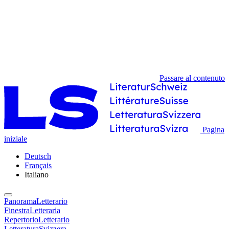
Passare al contenuto
Pagina
iniziale
Deutsch
Français
Italiano
PanoramaLetterario
FinestraLetteraria
RepertorioLetterario
LetteraturaSvizzera