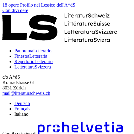
18 opere
Profilo nel Lessico dell'A*dS
Con
divi
dere
PanoramaLetterario
FinestraLetteraria
RepertorioLetterario
LetteraturaSvizzera
c/o A*dS
Konradstrasse 61
8031 Zürich
mail@literaturschweiz.ch
Deutsch
Français
Italiano
Con il sostegno di