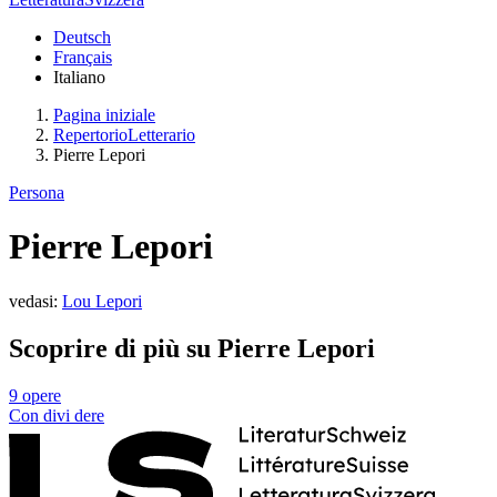
Deutsch
Français
Italiano
Pagina iniziale
RepertorioLetterario
Pierre Lepori
Persona
Pierre Lepori
vedasi:
Lou Lepori
Scoprire di più su Pierre Lepori
9 opere
Con
divi
dere