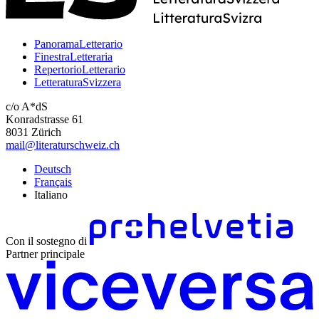
PanoramaLetterario
FinestraLetteraria
RepertorioLetterario
LetteraturaSvizzera
c/o A*dS
Konradstrasse 61
8031 Zürich
mail@literaturschweiz.ch
Deutsch
Français
Italiano
Con il sostegno di
Partner principale