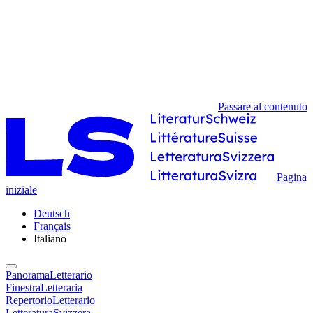
Passare al contenuto
Pagina
iniziale
Deutsch
Français
Italiano
PanoramaLetterario
FinestraLetteraria
RepertorioLetterario
LetteraturaSvizzera