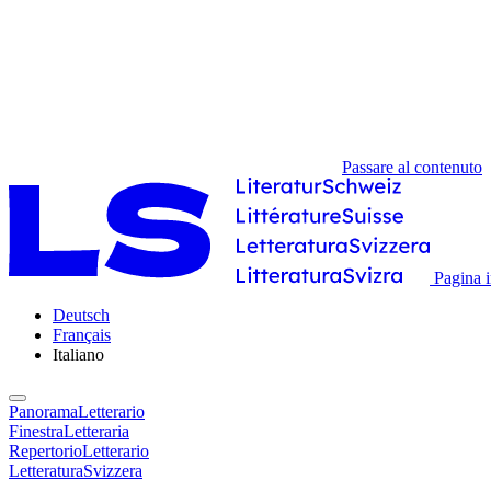
Passare al contenuto
Pagina i
Deutsch
Français
Italiano
PanoramaLetterario
FinestraLetteraria
RepertorioLetterario
LetteraturaSvizzera