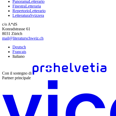
PanoramaLetterario
FinestraLetteraria
RepertorioLetterario
LetteraturaSvizzera
c/o A*dS
Konradstrasse 61
8031 Zürich
mail@literaturschweiz.ch
Deutsch
Français
Italiano
Con il sostegno di
Partner principale