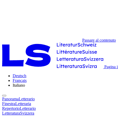
Passare al contenuto
Pagina i
Deutsch
Français
Italiano
PanoramaLetterario
FinestraLetteraria
RepertorioLetterario
LetteraturaSvizzera