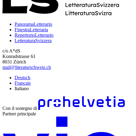
PanoramaLetterario
FinestraLetteraria
RepertorioLetterario
LetteraturaSvizzera
c/o A*dS
Konradstrasse 61
8031 Zürich
mail@literaturschweiz.ch
Deutsch
Français
Italiano
Con il sostegno di
Partner principale