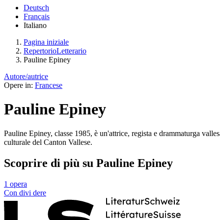
Deutsch
Français
Italiano
Pagina iniziale
RepertorioLetterario
Pauline Epiney
Autore/autrice
Opere in:
Francese
Pauline Epiney
Pauline Epiney, classe 1985, è un'attrice, regista e drammaturga valle
culturale del Canton Vallese.
Scoprire di più su Pauline Epiney
1 opera
Con
divi
dere