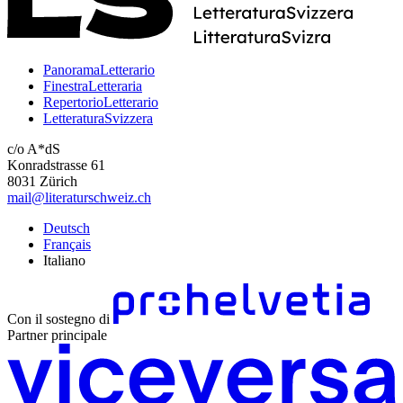
PanoramaLetterario
FinestraLetteraria
RepertorioLetterario
LetteraturaSvizzera
c/o A*dS
Konradstrasse 61
8031 Zürich
mail@literaturschweiz.ch
Deutsch
Français
Italiano
Con il sostegno di
Partner principale