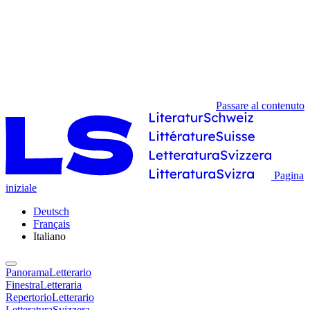
Passare al contenuto
Pagina
iniziale
Deutsch
Français
Italiano
PanoramaLetterario
FinestraLetteraria
RepertorioLetterario
LetteraturaSvizzera