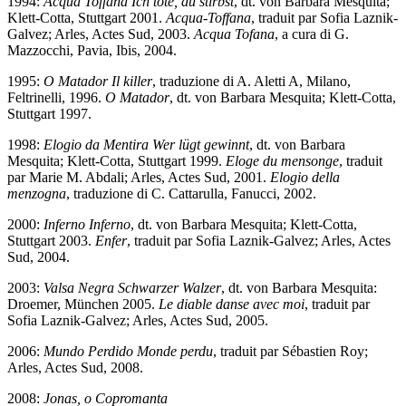
1994:
Acqua Toffana
Ich töte, du stirbst
, dt. von Barbara Mesquita;
Klett-Cotta, Stuttgart 2001.
Acqua-Toffana
, traduit par Sofia Laznik-
Galvez; Arles, Actes Sud, 2003.
Acqua Tofana
, a cura di G.
Mazzocchi, Pavia, Ibis, 2004.
1995:
O Matador
Il killer
, traduzione di A. Aletti A, Milano,
Feltrinelli, 1996.
O Matador
, dt. von Barbara Mesquita; Klett-Cotta,
Stuttgart 1997.
1998:
Elogio da Mentira
Wer lügt gewinnt
, dt. von Barbara
Mesquita; Klett-Cotta, Stuttgart 1999.
Eloge du mensonge
, traduit
par Marie M. Abdali; Arles, Actes Sud, 2001.
Elogio della
menzogna
, traduzione di C. Cattarulla, Fanucci, 2002.
2000:
Inferno
Inferno
, dt. von Barbara Mesquita; Klett-Cotta,
Stuttgart 2003.
Enfer
, traduit par Sofia Laznik-Galvez; Arles, Actes
Sud, 2004.
2003:
Valsa Negra
Schwarzer Walzer
, dt. von Barbara Mesquita:
Droemer, München 2005.
Le diable danse avec moi
, traduit par
Sofia Laznik-Galvez; Arles, Actes Sud, 2005.
2006:
Mundo Perdido
Monde perdu
, traduit par Sébastien Roy;
Arles, Actes Sud, 2008.
2008:
Jonas, o Copromanta