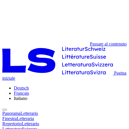
Passare al contenuto
Pagina
iniziale
Deutsch
Français
Italiano
PanoramaLetterario
FinestraLetteraria
RepertorioLetterario
LetteraturaSvizzera