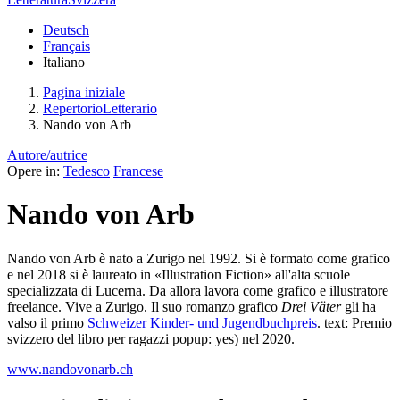
Deutsch
Français
Italiano
Pagina iniziale
RepertorioLetterario
Nando von Arb
Autore/autrice
Opere in:
Tedesco
Francese
Nando von Arb
Nando von Arb è nato a Zurigo nel 1992. Si è formato come grafico
e nel 2018 si è laureato in «Illustration Fiction» all'alta scuole
specializzata di Lucerna. Da allora lavora come grafico e illustratore
freelance. Vive a Zurigo. Il suo romanzo grafico
Drei Väter
gli ha
valso il primo
Schweizer Kinder- und Jugendbuchpreis
. text: Premio
svizzero del libro per ragazzi popup: yes) nel 2020.
www.nandovonarb.ch