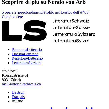
Scoprire di più su Nando von Arb
5 opere
2 approfondimenti
Profilo nel Lessico dell'A*dS
Con
divi
dere
PanoramaLetterario
FinestraLetteraria
RepertorioLetterario
LetteraturaSvizzera
c/o A*dS
Konradstrasse 61
8031 Zürich
mail@literaturschweiz.ch
Deutsch
Français
Italiano