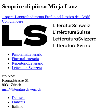
Scoprire di più su Mirja Lanz
1 opera
1 approfondimento
Profilo nel Lessico dell'A*dS
Con
divi
dere
PanoramaLetterario
FinestraLetteraria
RepertorioLetterario
LetteraturaSvizzera
c/o A*dS
Konradstrasse 61
8031 Zürich
mail@literaturschweiz.ch
Deutsch
Français
Italiano