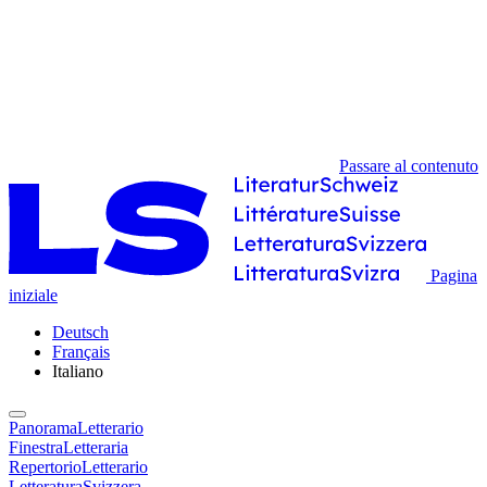
Passare al contenuto
Pagina
iniziale
Deutsch
Français
Italiano
PanoramaLetterario
FinestraLetteraria
RepertorioLetterario
LetteraturaSvizzera