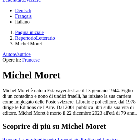
Deutsch
Français
Italiano
Pagina iniziale
RepertorioLetterario
Michel Moret
Autore/autrice
Opere in:
Francese
Michel Moret
Michel Moret è nato a Estavayer-le-Lac il 13 gennaio 1944. Figlio
di un contadino e nono di undici fratelli, ha iniziato la sua carriera
come impiegato delle Poste svizzere. Libraio e poi editore, dal 1978
dirige le Éditions de l'Aire. Dal 2001 pubblica libri sulla sua vita di
editore. Michel Moret è morto il 22 dicembre 2023 all'età di 79 anni.
Scoprire di più su Michel Moret
9 opere
1 approfondimento
1 reportage
Profilo nel Lessico