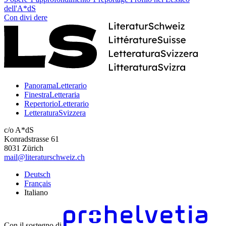
dell'A*dS
Con
divi
dere
PanoramaLetterario
FinestraLetteraria
RepertorioLetterario
LetteraturaSvizzera
c/o A*dS
Konradstrasse 61
8031 Zürich
mail@literaturschweiz.ch
Deutsch
Français
Italiano
Con il sostegno di