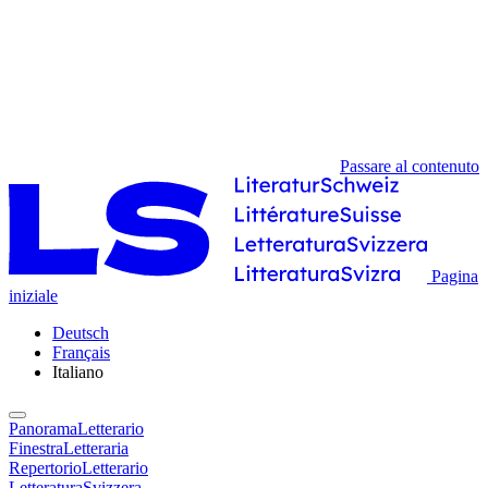
Passare al contenuto
Pagina
iniziale
Deutsch
Français
Italiano
PanoramaLetterario
FinestraLetteraria
RepertorioLetterario
LetteraturaSvizzera