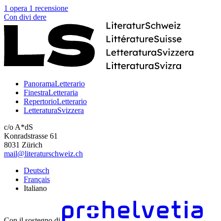
1 opera
1 recensione
Con
divi
dere
PanoramaLetterario
FinestraLetteraria
RepertorioLetterario
LetteraturaSvizzera
c/o A*dS
Konradstrasse 61
8031 Zürich
mail@literaturschweiz.ch
Deutsch
Français
Italiano
Con il sostegno di