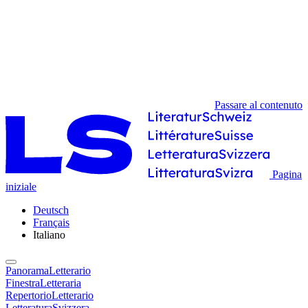
Passare al contenuto
Pagina
iniziale
Deutsch
Français
Italiano
PanoramaLetterario
FinestraLetteraria
RepertorioLetterario
LetteraturaSvizzera