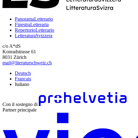
PanoramaLetterario
FinestraLetteraria
RepertorioLetterario
LetteraturaSvizzera
c/o A*dS
Konradstrasse 61
8031 Zürich
mail@literaturschweiz.ch
Deutsch
Français
Italiano
Con il sostegno di
Partner principale