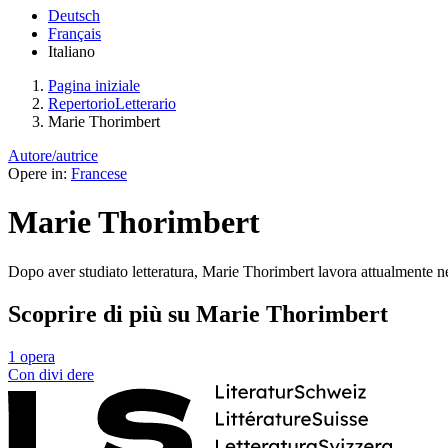
Deutsch
Français
Italiano
Pagina iniziale
RepertorioLetterario
Marie Thorimbert
Autore/autrice
Opere in:
Francese
Marie Thorimbert
Dopo aver studiato letteratura, Marie Thorimbert lavora attualmente ne
Scoprire di più su Marie Thorimbert
1 opera
Con
divi
dere