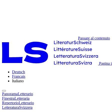
Passare al contenuto
Pagina i
Deutsch
Français
Italiano
PanoramaLetterario
FinestraLetteraria
RepertorioLetterario
LetteraturaSvizzera