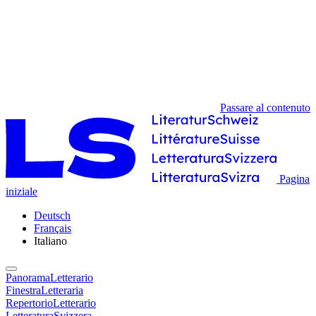
Passare al contenuto
Pagina
iniziale
Deutsch
Français
Italiano
PanoramaLetterario
FinestraLetteraria
RepertorioLetterario
LetteraturaSvizzera