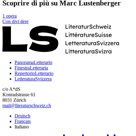
Scoprire di più su Marc Lustenberger
1 opera
Con
divi
dere
PanoramaLetterario
FinestraLetteraria
RepertorioLetterario
LetteraturaSvizzera
c/o A*dS
Konradstrasse 61
8031 Zürich
mail@literaturschweiz.ch
Deutsch
Français
Italiano