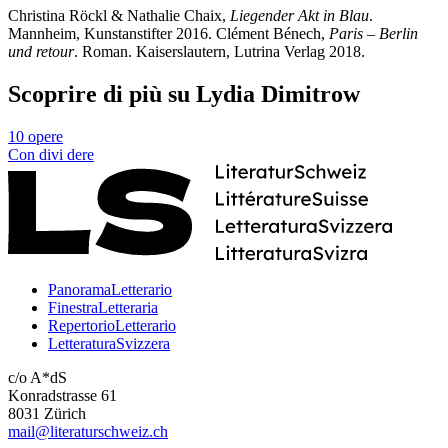
Christina Röckl & Nathalie Chaix,
Liegender Akt in Blau
.
Mannheim, Kunstanstifter 2016. Clément Bénech,
Paris – Berlin
und retour
. Roman. Kaiserslautern, Lutrina Verlag 2018.
Scoprire di più su Lydia Dimitrow
10 opere
Con
divi
dere
PanoramaLetterario
FinestraLetteraria
RepertorioLetterario
LetteraturaSvizzera
c/o A*dS
Konradstrasse 61
8031 Zürich
mail@literaturschweiz.ch