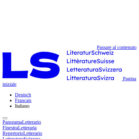
Passare al contenuto
Pagina
iniziale
Deutsch
Français
Italiano
PanoramaLetterario
FinestraLetteraria
RepertorioLetterario
LetteraturaSvizzera