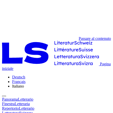
Passare al contenuto
Pagina
iniziale
Deutsch
Français
Italiano
PanoramaLetterario
FinestraLetteraria
RepertorioLetterario
LetteraturaSvizzera