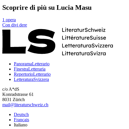
Scoprire di più su Lucia Masu
1 opera
Con
divi
dere
PanoramaLetterario
FinestraLetteraria
RepertorioLetterario
LetteraturaSvizzera
c/o A*dS
Konradstrasse 61
8031 Zürich
mail@literaturschweiz.ch
Deutsch
Français
Italiano