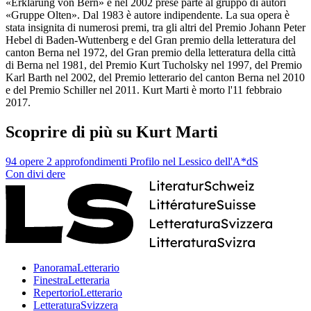
«Erklärung von Bern» e nel 2002 prese parte al gruppo di autori
«Gruppe Olten». Dal 1983 è autore indipendente. La sua opera è
stata insignita di numerosi premi, tra gli altri del Premio Johann Peter
Hebel di Baden-Wuttenberg e del Gran premio della letteratura del
canton Berna nel 1972, del Gran premio della letteratura della città
di Berna nel 1981, del Premio Kurt Tucholsky nel 1997, del Premio
Karl Barth nel 2002, del Premio letterario del canton Berna nel 2010
e del Premio Schiller nel 2011. Kurt Marti è morto l'11 febbraio
2017.
Scoprire di più su Kurt Marti
94 opere
2 approfondimenti
Profilo nel Lessico dell'A*dS
Con
divi
dere
PanoramaLetterario
FinestraLetteraria
RepertorioLetterario
LetteraturaSvizzera