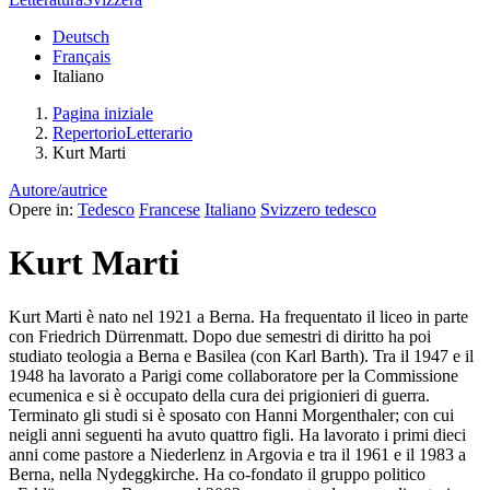
Deutsch
Français
Italiano
Pagina iniziale
RepertorioLetterario
Kurt Marti
Autore/autrice
Opere in:
Tedesco
Francese
Italiano
Svizzero tedesco
Kurt Marti
Kurt Marti è nato nel 1921 a Berna. Ha frequentato il liceo in parte
con Friedrich Dürrenmatt. Dopo due semestri di diritto ha poi
studiato teologia a Berna e Basilea (con Karl Barth). Tra il 1947 e il
1948 ha lavorato a Parigi come collaboratore per la Commissione
ecumenica e si è occupato della cura dei prigionieri di guerra.
Terminato gli studi si è sposato con Hanni Morgenthaler; con cui
neigli anni seguenti ha avuto quattro figli. Ha lavorato i primi dieci
anni come pastore a Niederlenz in Argovia e tra il 1961 e il 1983 a
Berna, nella Nydeggkirche. Ha co-fondato il gruppo politico