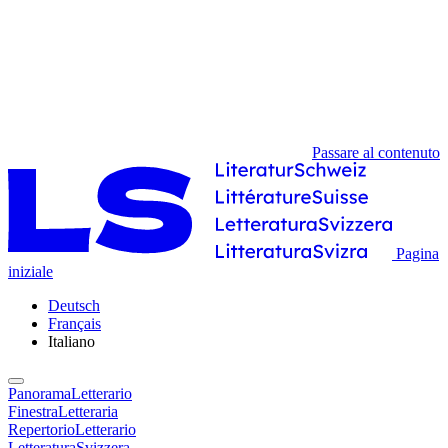
Passare al contenuto
Pagina
iniziale
Deutsch
Français
Italiano
PanoramaLetterario
FinestraLetteraria
RepertorioLetterario
LetteraturaSvizzera