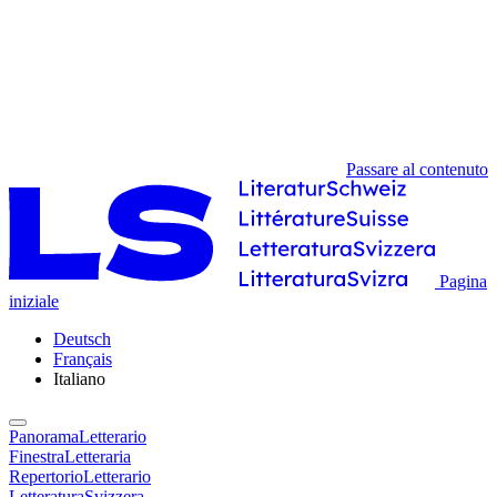
Passare al contenuto
Pagina
iniziale
Deutsch
Français
Italiano
PanoramaLetterario
FinestraLetteraria
RepertorioLetterario
LetteraturaSvizzera