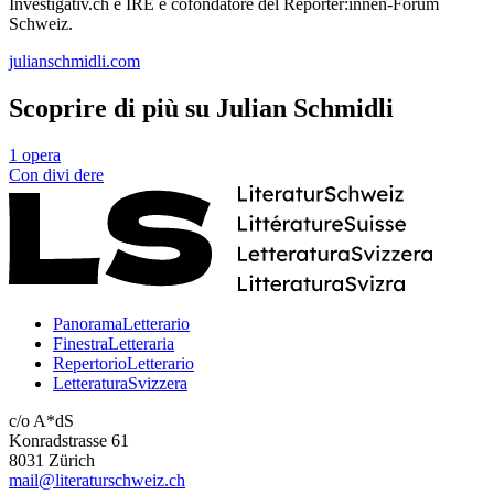
Investigativ.ch e IRE e cofondatore del Reporter:innen-Forum
Schweiz.
julianschmidli.com
Scoprire di più su Julian Schmidli
1 opera
Con
divi
dere
PanoramaLetterario
FinestraLetteraria
RepertorioLetterario
LetteraturaSvizzera
c/o A*dS
Konradstrasse 61
8031 Zürich
mail@literaturschweiz.ch