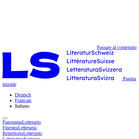
Passare al contenuto
Pagina
iniziale
Deutsch
Français
Italiano
PanoramaLetterario
FinestraLetteraria
RepertorioLetterario
LetteraturaSvizzera