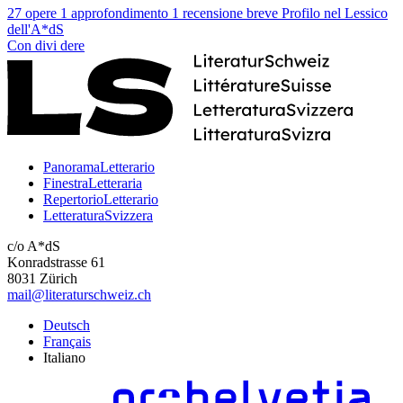
27 opere
1 approfondimento
1 recensione breve
Profilo nel Lessico
dell'A*dS
Con
divi
dere
PanoramaLetterario
FinestraLetteraria
RepertorioLetterario
LetteraturaSvizzera
c/o A*dS
Konradstrasse 61
8031 Zürich
mail@literaturschweiz.ch
Deutsch
Français
Italiano