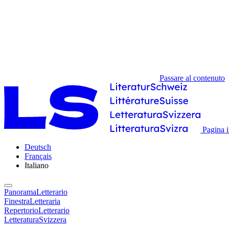
Passare al contenuto
Pagina i
Deutsch
Français
Italiano
PanoramaLetterario
FinestraLetteraria
RepertorioLetterario
LetteraturaSvizzera