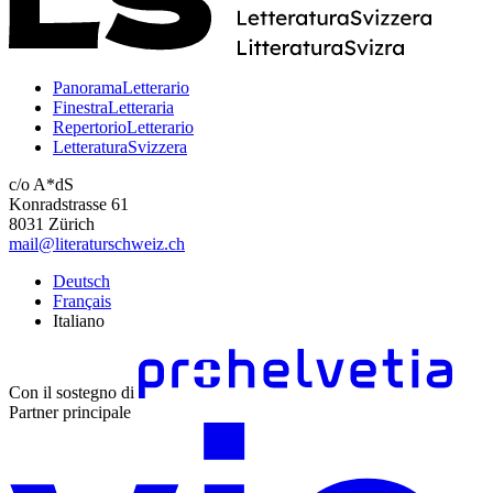
PanoramaLetterario
FinestraLetteraria
RepertorioLetterario
LetteraturaSvizzera
c/o A*dS
Konradstrasse 61
8031 Zürich
mail@literaturschweiz.ch
Deutsch
Français
Italiano
Con il sostegno di
Partner principale