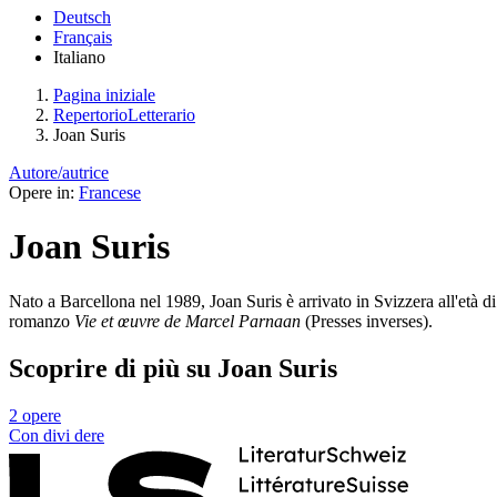
Deutsch
Français
Italiano
Pagina iniziale
RepertorioLetterario
Joan Suris
Autore/autrice
Opere in:
Francese
Joan Suris
Nato a Barcellona nel 1989, Joan Suris è arrivato in Svizzera all'età d
romanzo
Vie et œuvre de Marcel Parnaan
(Presses inverses).
Scoprire di più su Joan Suris
2 opere
Con
divi
dere