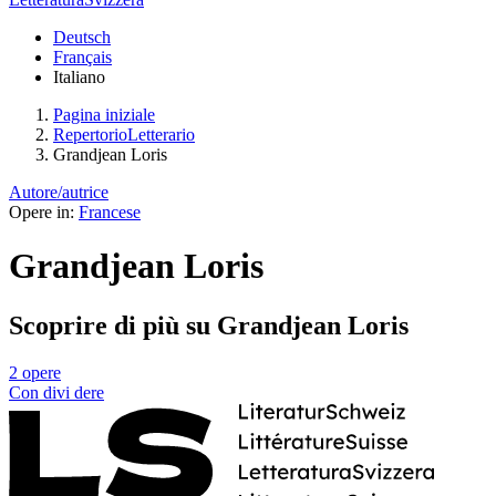
Deutsch
Français
Italiano
Pagina iniziale
RepertorioLetterario
Grandjean Loris
Autore/autrice
Opere in:
Francese
Grandjean Loris
Scoprire di più su Grandjean Loris
2 opere
Con
divi
dere