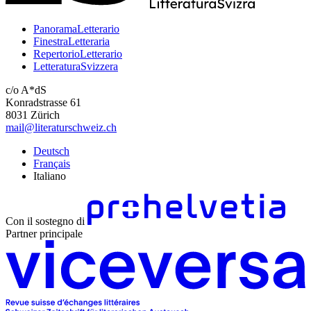
PanoramaLetterario
FinestraLetteraria
RepertorioLetterario
LetteraturaSvizzera
c/o A*dS
Konradstrasse 61
8031 Zürich
mail@literaturschweiz.ch
Deutsch
Français
Italiano
Con il sostegno di
Partner principale