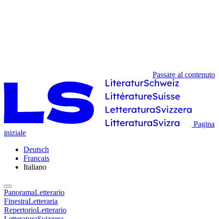
Passare al contenuto
Pagina
iniziale
Deutsch
Français
Italiano
PanoramaLetterario
FinestraLetteraria
RepertorioLetterario
LetteraturaSvizzera