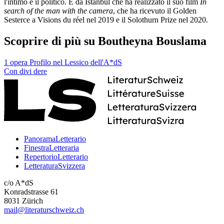
l'intimo e il politico. È da Istanbul che ha realizzato il suo film
In
search of the man with the camera
, che ha ricevuto il Golden
Sesterce a Visions du réel nel 2019 e il Solothurn Prize nel 2020.
Scoprire di più su Boutheyna Bouslama
1 opera
Profilo nel Lessico dell'A*dS
Con
divi
dere
PanoramaLetterario
FinestraLetteraria
RepertorioLetterario
LetteraturaSvizzera
c/o A*dS
Konradstrasse 61
8031 Zürich
mail@literaturschweiz.ch