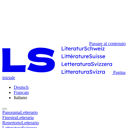
Passare al contenuto
Pagina
iniziale
Deutsch
Français
Italiano
PanoramaLetterario
FinestraLetteraria
RepertorioLetterario
LetteraturaSvizzera