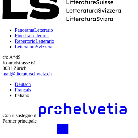
PanoramaLetterario
FinestraLetteraria
RepertorioLetterario
LetteraturaSvizzera
c/o A*dS
Konradstrasse 61
8031 Zürich
mail@literaturschweiz.ch
Deutsch
Français
Italiano
Con il sostegno di
Partner principale