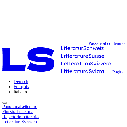
Passare al contenuto
Pagina i
Deutsch
Français
Italiano
PanoramaLetterario
FinestraLetteraria
RepertorioLetterario
LetteraturaSvizzera