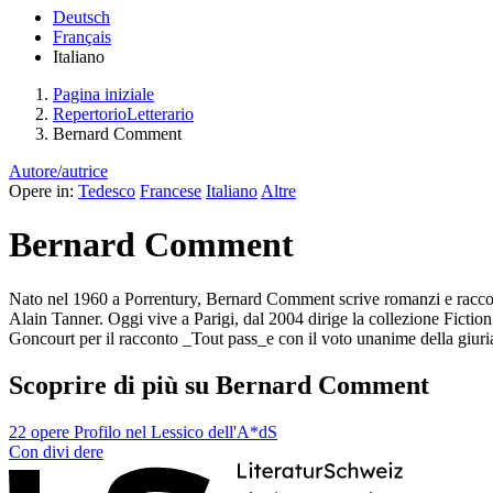
Deutsch
Français
Italiano
Pagina iniziale
RepertorioLetterario
Bernard Comment
Autore/autrice
Opere in:
Tedesco
Francese
Italiano
Altre
Bernard Comment
Nato nel 1960 a Porrentury, Bernard Comment scrive romanzi e racconti.
Alain Tanner. Oggi vive a Parigi, dal 2004 dirige la collezione Fiction
Goncourt per il racconto _Tout pass_e con il voto unanime della giuri
Scoprire di più su Bernard Comment
22 opere
Profilo nel Lessico dell'A*dS
Con
divi
dere