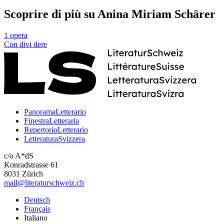
Scoprire di più su Anina Miriam Schärer
1 opera
Con
divi
dere
PanoramaLetterario
FinestraLetteraria
RepertorioLetterario
LetteraturaSvizzera
c/o A*dS
Konradstrasse 61
8031 Zürich
mail@literaturschweiz.ch
Deutsch
Français
Italiano