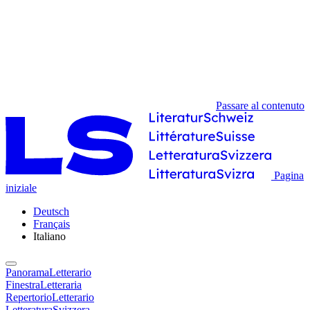
Passare al contenuto
Pagina
iniziale
Deutsch
Français
Italiano
PanoramaLetterario
FinestraLetteraria
RepertorioLetterario
LetteraturaSvizzera