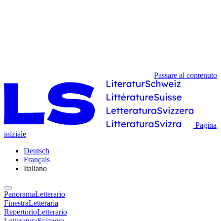
Passare al contenuto
Pagina
iniziale
Deutsch
Français
Italiano
PanoramaLetterario
FinestraLetteraria
RepertorioLetterario
LetteraturaSvizzera