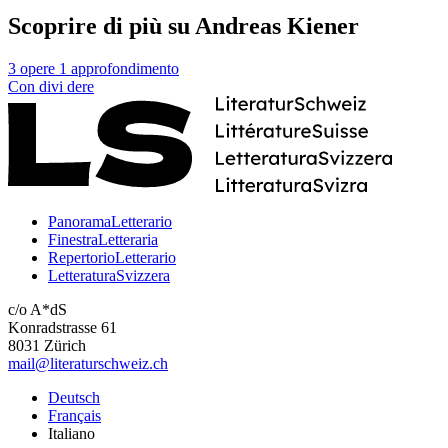
Scoprire di più su Andreas Kiener
3 opere
1 approfondimento
Con
divi
dere
PanoramaLetterario
FinestraLetteraria
RepertorioLetterario
LetteraturaSvizzera
c/o A*dS
Konradstrasse 61
8031 Zürich
mail@literaturschweiz.ch
Deutsch
Français
Italiano