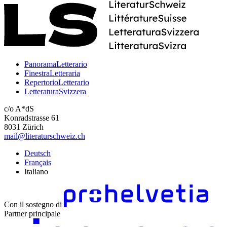
PanoramaLetterario
FinestraLetteraria
RepertorioLetterario
LetteraturaSvizzera
c/o A*dS
Konradstrasse 61
8031 Zürich
mail@literaturschweiz.ch
Deutsch
Français
Italiano
Con il sostegno di
Partner principale