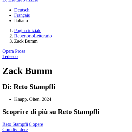
Deutsch
Français
Italiano
Pagina iniziale
RepertorioLetterario
Zack Bumm
Opera
Prosa
Tedesco
Zack Bumm
Di: Reto Stampfli
Knapp, Olten, 2024
Scoprire di più su Reto Stampfli
Reto Stampfli
8 opere
Con
divi
dere