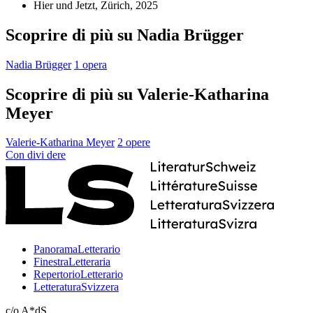
Hier und Jetzt, Zürich, 2025
Scoprire di più su Nadia Brügger
Nadia Brügger
1 opera
Scoprire di più su Valerie-Katharina
Meyer
Valerie-Katharina Meyer
2 opere
Con
divi
dere
PanoramaLetterario
FinestraLetteraria
RepertorioLetterario
LetteraturaSvizzera
c/o A*dS