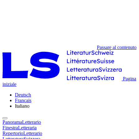
Passare al contenuto
Pagina
iniziale
Deutsch
Français
Italiano
PanoramaLetterario
FinestraLetteraria
RepertorioLetterario
LetteraturaSvizzera