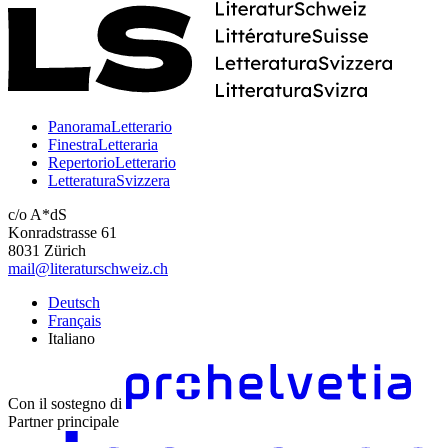
PanoramaLetterario
FinestraLetteraria
RepertorioLetterario
LetteraturaSvizzera
c/o A*dS
Konradstrasse 61
8031 Zürich
mail@literaturschweiz.ch
Deutsch
Français
Italiano
Con il sostegno di
Partner principale