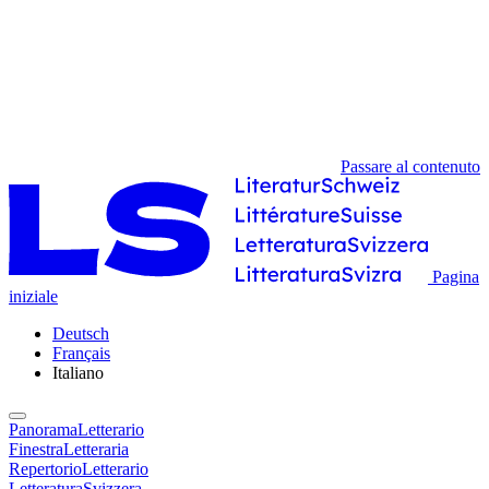
Passare al contenuto
Pagina
iniziale
Deutsch
Français
Italiano
PanoramaLetterario
FinestraLetteraria
RepertorioLetterario
LetteraturaSvizzera