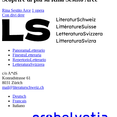
Rina Sestito Arce
1 opera
Con
divi
dere
PanoramaLetterario
FinestraLetteraria
RepertorioLetterario
LetteraturaSvizzera
c/o A*dS
Konradstrasse 61
8031 Zürich
mail@literaturschweiz.ch
Deutsch
Français
Italiano