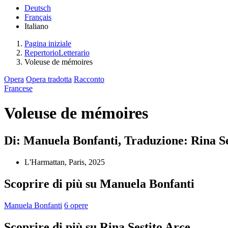
Deutsch
Français
Italiano
Pagina iniziale
RepertorioLetterario
Voleuse de mémoires
Opera
Opera tradotta
Racconto
Francese
Voleuse de mémoires
Di: Manuela Bonfanti, Traduzione: Rina Se
L'Harmattan, Paris, 2025
Scoprire di più su Manuela Bonfanti
Manuela Bonfanti
6 opere
Scoprire di più su Rina Sestito Arce