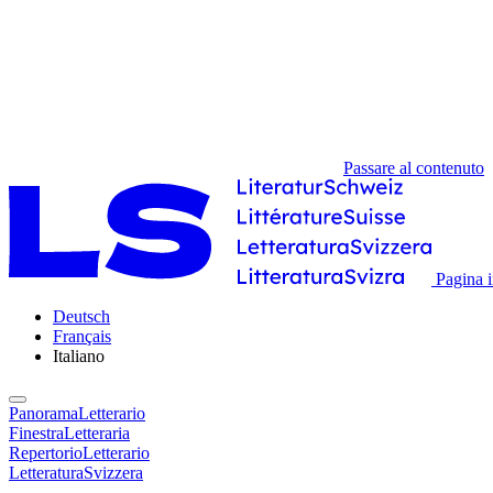
Passare al contenuto
Pagina i
Deutsch
Français
Italiano
PanoramaLetterario
FinestraLetteraria
RepertorioLetterario
LetteraturaSvizzera