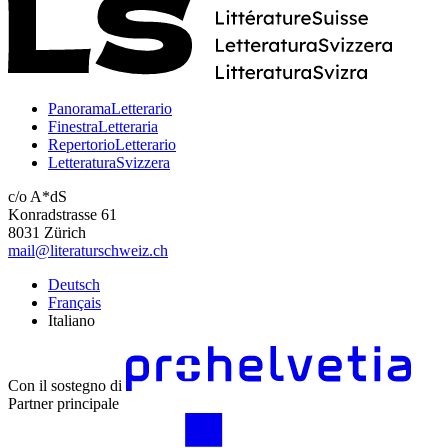
PanoramaLetterario
FinestraLetteraria
RepertorioLetterario
LetteraturaSvizzera
c/o A*dS
Konradstrasse 61
8031 Zürich
mail@literaturschweiz.ch
Deutsch
Français
Italiano
Con il sostegno di
Partner principale