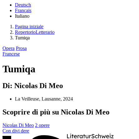
Deutsch
Français
Italiano
Pagina iniziale
RepertorioLetterario
Tumiqa
Opera
Prosa
Francese
Tumiqa
Di: Nicolas Di Meo
La Veilleuse, Lausanne, 2024
Scoprire di più su Nicolas Di Meo
Nicolas Di Meo
2 opere
Con
divi
dere