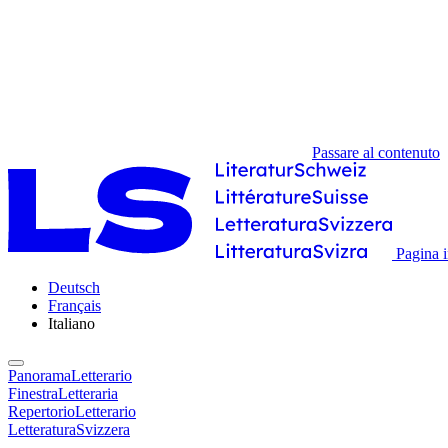
Passare al contenuto
Pagina i
Deutsch
Français
Italiano
PanoramaLetterario
FinestraLetteraria
RepertorioLetterario
LetteraturaSvizzera