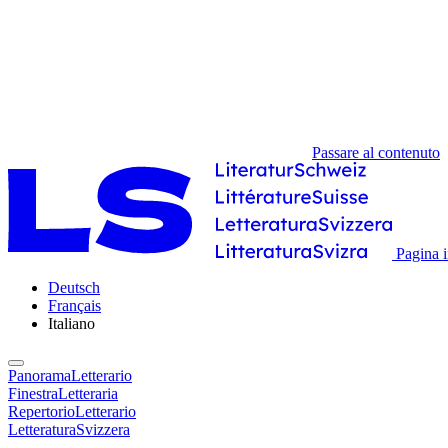
Passare al contenuto
Pagina i
Deutsch
Français
Italiano
PanoramaLetterario
FinestraLetteraria
RepertorioLetterario
LetteraturaSvizzera