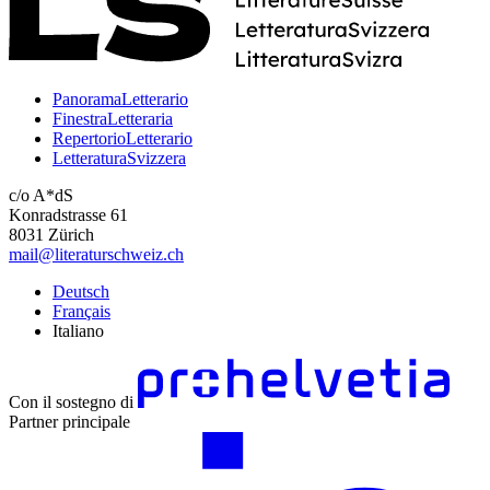
PanoramaLetterario
FinestraLetteraria
RepertorioLetterario
LetteraturaSvizzera
c/o A*dS
Konradstrasse 61
8031 Zürich
mail@literaturschweiz.ch
Deutsch
Français
Italiano
Con il sostegno di
Partner principale