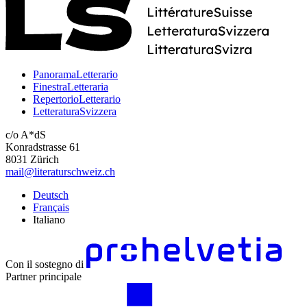
PanoramaLetterario
FinestraLetteraria
RepertorioLetterario
LetteraturaSvizzera
c/o A*dS
Konradstrasse 61
8031 Zürich
mail@literaturschweiz.ch
Deutsch
Français
Italiano
Con il sostegno di
Partner principale