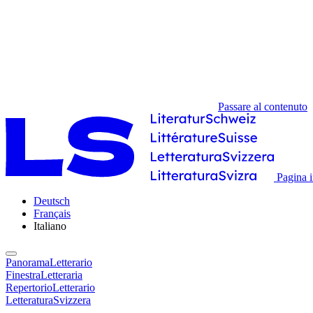
Passare al contenuto
Pagina i
Deutsch
Français
Italiano
PanoramaLetterario
FinestraLetteraria
RepertorioLetterario
LetteraturaSvizzera