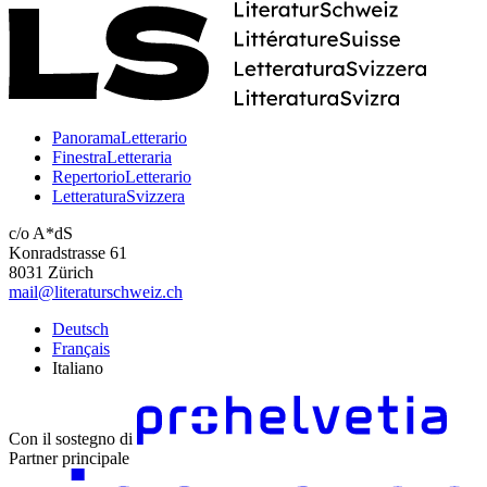
PanoramaLetterario
FinestraLetteraria
RepertorioLetterario
LetteraturaSvizzera
c/o A*dS
Konradstrasse 61
8031 Zürich
mail@literaturschweiz.ch
Deutsch
Français
Italiano
Con il sostegno di
Partner principale