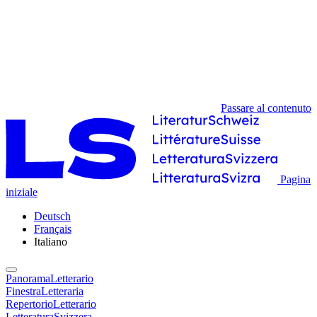
Passare al contenuto
Pagina
iniziale
Deutsch
Français
Italiano
PanoramaLetterario
FinestraLetteraria
RepertorioLetterario
LetteraturaSvizzera