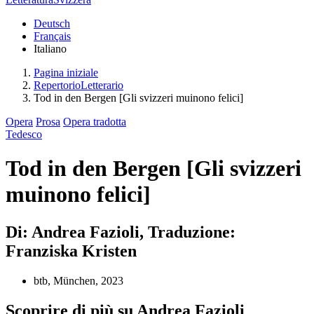
Deutsch
Français
Italiano
Pagina iniziale
RepertorioLetterario
Tod in den Bergen [Gli svizzeri muinono felici]
Opera
Prosa
Opera tradotta
Tedesco
Tod in den Bergen [Gli svizzeri
muinono felici]
Di: Andrea Fazioli, Traduzione:
Franziska Kristen
btb, München, 2023
Scoprire di più su Andrea Fazioli