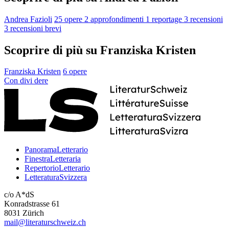
Andrea Fazioli
25 opere
2 approfondimenti
1 reportage
3 recensioni
3 recensioni brevi
Scoprire di più su Franziska Kristen
Franziska Kristen
6 opere
Con
divi
dere
PanoramaLetterario
FinestraLetteraria
RepertorioLetterario
LetteraturaSvizzera
c/o A*dS
Konradstrasse 61
8031 Zürich
mail@literaturschweiz.ch