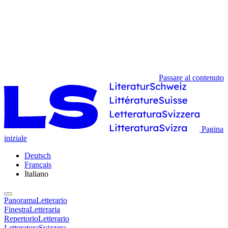
Passare al contenuto
Pagina
iniziale
Deutsch
Français
Italiano
PanoramaLetterario
FinestraLetteraria
RepertorioLetterario
LetteraturaSvizzera