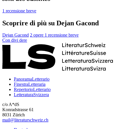
1 recensione breve
Scoprire di più su Dejan Gacond
Dejan Gacond
2 opere
1 recensione breve
Con
divi
dere
PanoramaLetterario
FinestraLetteraria
RepertorioLetterario
LetteraturaSvizzera
c/o A*dS
Konradstrasse 61
8031 Zürich
mail@literaturschweiz.ch