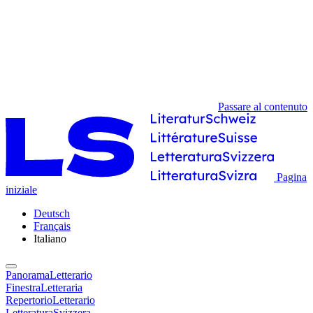
Passare al contenuto
Pagina
iniziale
Deutsch
Français
Italiano
PanoramaLetterario
FinestraLetteraria
RepertorioLetterario
LetteraturaSvizzera