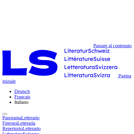
Passare al contenuto
Pagina
iniziale
Deutsch
Français
Italiano
PanoramaLetterario
FinestraLetteraria
RepertorioLetterario
LetteraturaSvizzera