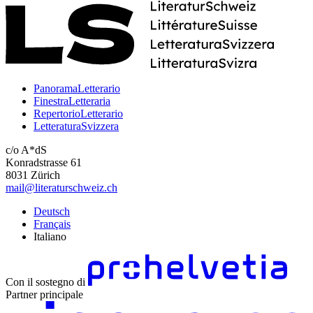
PanoramaLetterario
FinestraLetteraria
RepertorioLetterario
LetteraturaSvizzera
c/o A*dS
Konradstrasse 61
8031 Zürich
mail@literaturschweiz.ch
Deutsch
Français
Italiano
Con il sostegno di
Partner principale