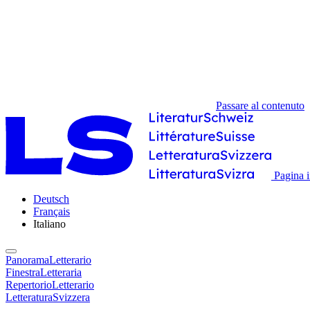
Passare al contenuto
Pagina i
Deutsch
Français
Italiano
PanoramaLetterario
FinestraLetteraria
RepertorioLetterario
LetteraturaSvizzera