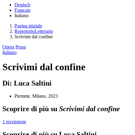
Deutsch
Français
Italiano
Pagina iniziale
RepertorioLetterario
Scrivimi dal confine
Opera
Prosa
Italiano
Scrivimi dal confine
Di: Luca Saltini
Piemme, Milano, 2023
Scoprire di più su
Scrivimi dal confine
1 recensione
Scoprire di più su Luca Saltini