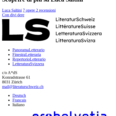
Luca Saltini
7 opere
2 recensioni
Con
divi
dere
PanoramaLetterario
FinestraLetteraria
RepertorioLetterario
LetteraturaSvizzera
c/o A*dS
Konradstrasse 61
8031 Zürich
mail@literaturschweiz.ch
Deutsch
Français
Italiano