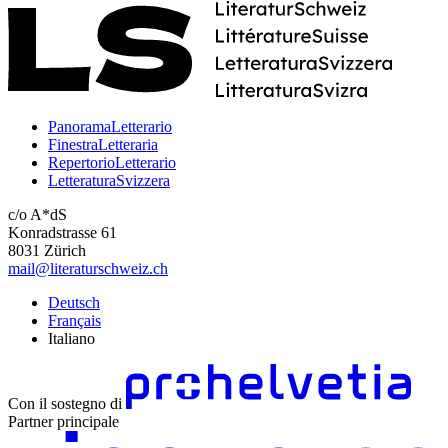
PanoramaLetterario
FinestraLetteraria
RepertorioLetterario
LetteraturaSvizzera
c/o A*dS
Konradstrasse 61
8031 Zürich
mail@literaturschweiz.ch
Deutsch
Français
Italiano
Con il sostegno di
Partner principale