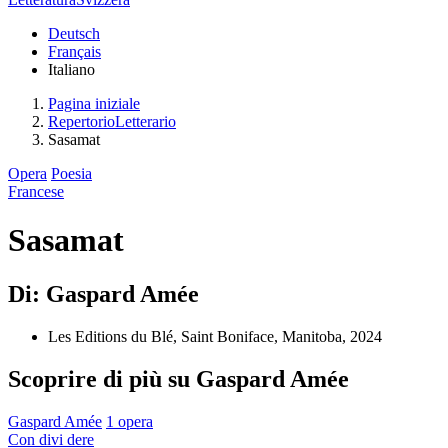
Deutsch
Français
Italiano
Pagina iniziale
RepertorioLetterario
Sasamat
Opera
Poesia
Francese
Sasamat
Di: Gaspard Amée
Les Editions du Blé, Saint Boniface, Manitoba, 2024
Scoprire di più su Gaspard Amée
Gaspard Amée
1 opera
Con
divi
dere