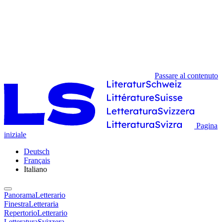
Passare al contenuto
Pagina
iniziale
Deutsch
Français
Italiano
PanoramaLetterario
FinestraLetteraria
RepertorioLetterario
LetteraturaSvizzera