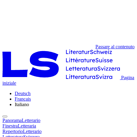
Passare al contenuto
Pagina
iniziale
Deutsch
Français
Italiano
PanoramaLetterario
FinestraLetteraria
RepertorioLetterario
LetteraturaSvizzera