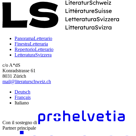
PanoramaLetterario
FinestraLetteraria
RepertorioLetterario
LetteraturaSvizzera
c/o A*dS
Konradstrasse 61
8031 Zürich
mail@literaturschweiz.ch
Deutsch
Français
Italiano
Con il sostegno di
Partner principale