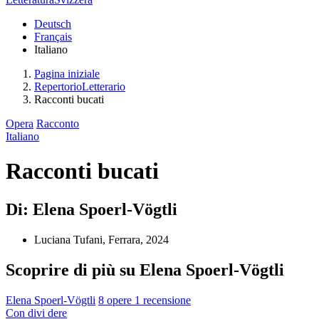
Deutsch
Français
Italiano
Pagina iniziale
RepertorioLetterario
Racconti bucati
Opera
Racconto
Italiano
Racconti bucati
Di: Elena Spoerl-Vögtli
Luciana Tufani, Ferrara, 2024
Scoprire di più su Elena Spoerl-Vögtli
Elena Spoerl-Vögtli
8 opere
1 recensione
Con
divi
dere