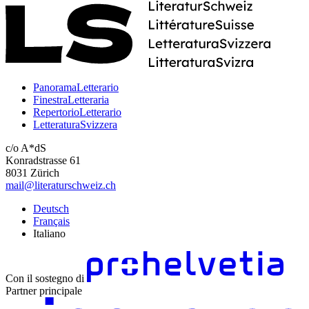
PanoramaLetterario
FinestraLetteraria
RepertorioLetterario
LetteraturaSvizzera
c/o A*dS
Konradstrasse 61
8031 Zürich
mail@literaturschweiz.ch
Deutsch
Français
Italiano
Con il sostegno di
Partner principale