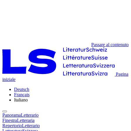
Passare al contenuto
Pagina
iniziale
Deutsch
Français
Italiano
PanoramaLetterario
FinestraLetteraria
RepertorioLetterario
LetteraturaSvizzera