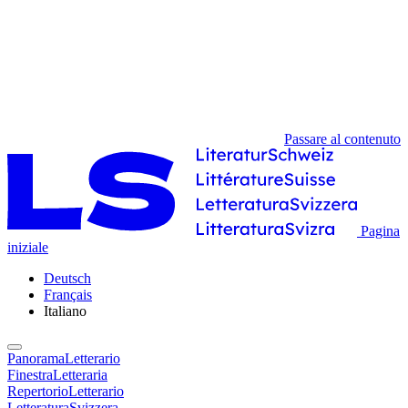
Passare al contenuto
Pagina
iniziale
Deutsch
Français
Italiano
PanoramaLetterario
FinestraLetteraria
RepertorioLetterario
LetteraturaSvizzera