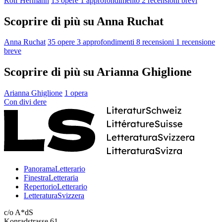
Rolf Hermann
13 opere
1 approfondimento
2 recensioni brevi
Scoprire di più su Anna Ruchat
Anna Ruchat
35 opere
3 approfondimenti
8 recensioni
1 recensione
breve
Scoprire di più su Arianna Ghiglione
Arianna Ghiglione
1 opera
Con
divi
dere
PanoramaLetterario
FinestraLetteraria
RepertorioLetterario
LetteraturaSvizzera
c/o A*dS
Konradstrasse 61