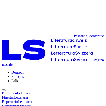
Passare al contenuto
Pagina
iniziale
Deutsch
Français
Italiano
PanoramaLetterario
FinestraLetteraria
RepertorioLetterario
LetteraturaSvizzera