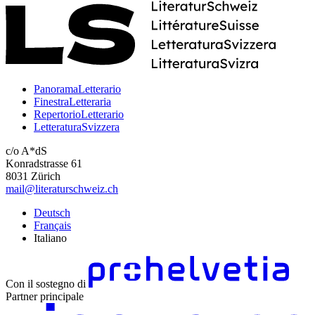
PanoramaLetterario
FinestraLetteraria
RepertorioLetterario
LetteraturaSvizzera
c/o A*dS
Konradstrasse 61
8031 Zürich
mail@literaturschweiz.ch
Deutsch
Français
Italiano
Con il sostegno di
Partner principale