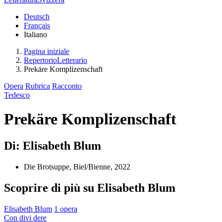
Deutsch
Français
Italiano
Pagina iniziale
RepertorioLetterario
Prekäre Komplizenschaft
Opera
Rubrica
Racconto
Tedesco
Prekäre Komplizenschaft
Di: Elisabeth Blum
Die Brotsuppe, Biel/Bienne, 2022
Scoprire di più su Elisabeth Blum
Elisabeth Blum
1 opera
Con
divi
dere