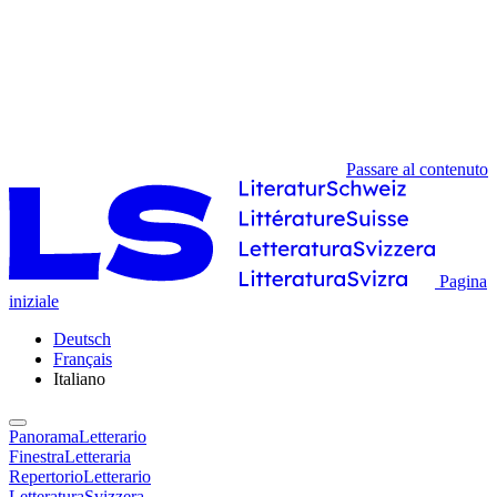
Passare al contenuto
Pagina
iniziale
Deutsch
Français
Italiano
PanoramaLetterario
FinestraLetteraria
RepertorioLetterario
LetteraturaSvizzera