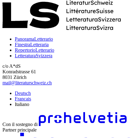
PanoramaLetterario
FinestraLetteraria
RepertorioLetterario
LetteraturaSvizzera
c/o A*dS
Konradstrasse 61
8031 Zürich
mail@literaturschweiz.ch
Deutsch
Français
Italiano
Con il sostegno di
Partner principale