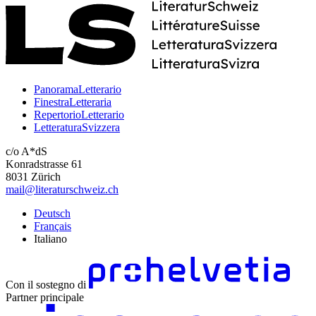
PanoramaLetterario
FinestraLetteraria
RepertorioLetterario
LetteraturaSvizzera
c/o A*dS
Konradstrasse 61
8031 Zürich
mail@literaturschweiz.ch
Deutsch
Français
Italiano
Con il sostegno di
Partner principale