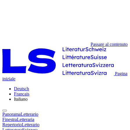
Passare al contenuto
Pagina
iniziale
Deutsch
Français
Italiano
PanoramaLetterario
FinestraLetteraria
RepertorioLetterario
LetteraturaSvizzera