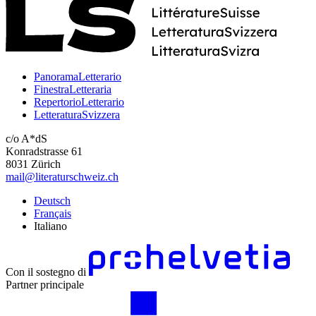
PanoramaLetterario
FinestraLetteraria
RepertorioLetterario
LetteraturaSvizzera
c/o A*dS
Konradstrasse 61
8031 Zürich
mail@literaturschweiz.ch
Deutsch
Français
Italiano
Con il sostegno di
Partner principale