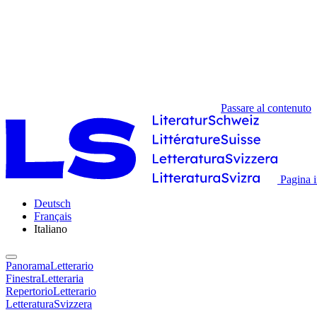
Passare al contenuto
Pagina i
Deutsch
Français
Italiano
PanoramaLetterario
FinestraLetteraria
RepertorioLetterario
LetteraturaSvizzera