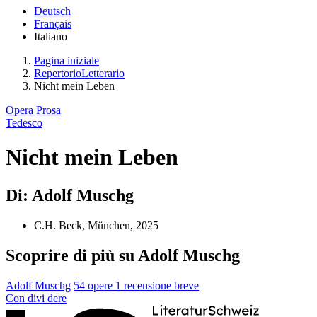
Deutsch
Français
Italiano
Pagina iniziale
RepertorioLetterario
Nicht mein Leben
Opera
Prosa
Tedesco
Nicht mein Leben
Di: Adolf Muschg
C.H. Beck, München, 2025
Scoprire di più su Adolf Muschg
Adolf Muschg
54 opere
1 recensione breve
Con
divi
dere