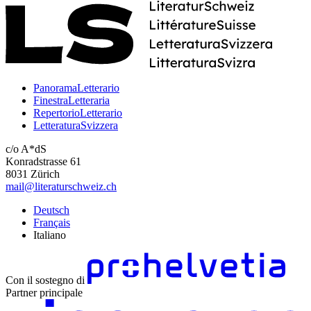
PanoramaLetterario
FinestraLetteraria
RepertorioLetterario
LetteraturaSvizzera
c/o A*dS
Konradstrasse 61
8031 Zürich
mail@literaturschweiz.ch
Deutsch
Français
Italiano
Con il sostegno di
Partner principale