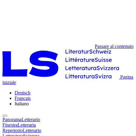
Passare al contenuto
Pagina
iniziale
Deutsch
Français
Italiano
PanoramaLetterario
FinestraLetteraria
RepertorioLetterario
LetteraturaSvizzera